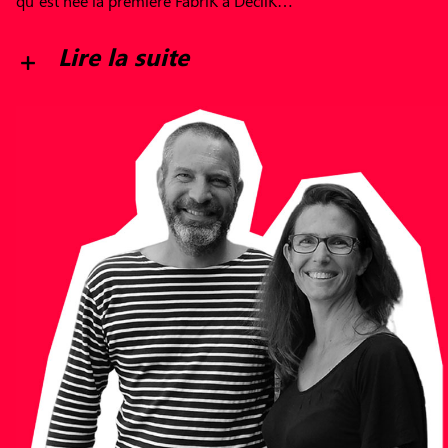
qu’est née la première FabriK à DécliK…
Lire la suite