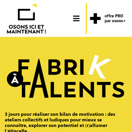
Passer
au
contenu
Toggle
Navigation
Qui sommes-nous ?
Notre approche
Nos programmes
Nous soutenir
Actualités
3 jours pour réaliser son bilan de motivation : des
ateliers collectifs et ludiques pour mieux se
Contact
connaître, explorer son potentiel et (r)allumer
l’étincelle.